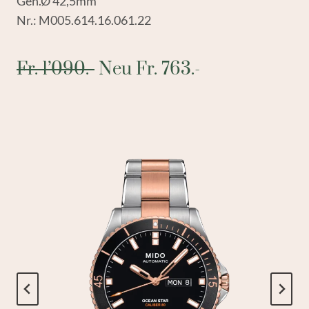
Geh.Ø 42,5mm
Nr.: M005.614.16.061.22
Fr. 1’090.-
Neu Fr. 763.-