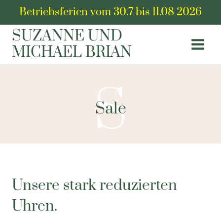
Zum
Betriebsferien vom 30.7 bis 11.08 2026
Inhalt
SUZANNE UND
springen
MICHAEL BRIAN
S
Sale
Unsere stark reduzierten
Uhren
.